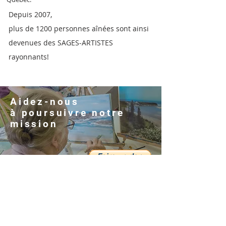
Depuis 2007,
plus de 1200 personnes aînées sont ainsi
devenues des SAGES-ARTISTES
rayonnants!
Aidez-nous
à
poursuivre
notre
mission
Organisme de
bienfaisance: 848698387RR0001
NOS VALEURS
Compassion