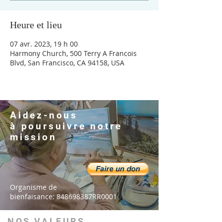
Heure et lieu
07 avr. 2023, 19 h 00
Harmony Church, 500 Terry A Francois
Blvd, San Francisco, CA 94158, USA
Aidez-nous
à
poursuivre
notre
mission
Organisme de
bienfaisance: 848698387RR0001
NOS VALEURS