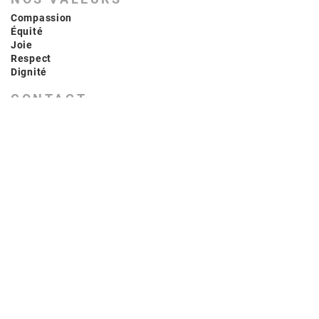
Compassion
Équité
Joie
Respect
Dignité
CONTACT
LES PINCEAUX D'OR
lespinceauxdor@hotmail.com
581
986-9727
MERCI